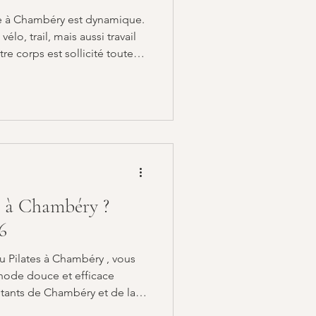
ie à Chambéry est dynamique.
vélo, trail, mais aussi travail
re corps est sollicité toute
Savoie Le Pilates à Chambéry
 s’adapter à ce mode de vie
os et ses articulations.
ratique est particulièrement
s de Chambéry et de la
s à Chambéry ?
6
du Pilates à Chambéry , vous
thode douce et efficace
itants de Chambéry et de la
lager le mal de dos, se