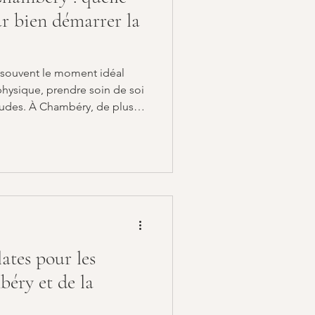
ur bien démarrer la
 souvent le moment idéal
physique, prendre soin de soi
tudes. À Chambéry, de plus
t entre deux disciplines très
à Chambéry : quelle activité
rentrée ? le Pilates et le
frent de nombreux bienfaits
is elles répondent à des
ates
lates pour les
éry et de la