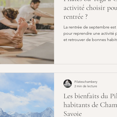
activité choisir po
rentrée ?
La rentrée de septembre est
pour reprendre une activité 
et retrouver de bonnes habi
en plus de personnes hésiten
appréciées : Pilates ou Yoga 
choisir pour bien démarrer la 
Yoga. Ces deux pratiques of
pour le corps et l'esprit, ma
besoins différents. Alors, Pil
Pilateschambery
2 min de lecture
Les bienfaits du Pi
habitants de Chamb
Savoie