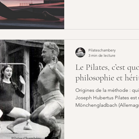
renforcer en profondeur ou r
posture. Dans ce guide com
choisir votre studio de Pilat
méthodes proposées et nos 
sereinement. Pilates à Chamb
Pilateschambery
3 min de lecture
Le Pilates, c’est qu
philosophie et héri
Origines de la méthode : qui 
Joseph Hubertus Pilates est
Mönchengladbach (Allemagne) dans une fa
modeste. Enfant fragile, il s
et de rhumatisme articulaire 
passionné de culture physiqu
adolescence vers la gymnastiq