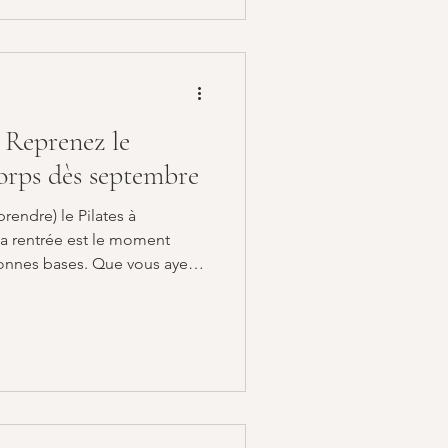
la danse pour renforcer son
u Royaume-Uni, exerçant
 Reprenez le
corps dès septembre
endre) le Pilates à
La rentrée est le moment
 bonnes bases. Que vous ayez
 de soulager vos douleurs ou
eu de temps pour vous, le
e, accessible et efficace .
lques-uns des nombreux
ttendre de nos cours de
ement du centre du corps (le