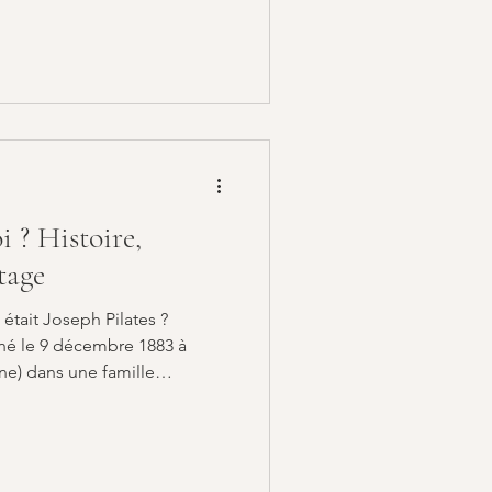
etrouver une meilleure
plet, découvrez comment
es à Chambéry , les différentes
conseils pour débuter
éry Pourquoi pratiquer le
oi ? Histoire,
tage
était Joseph Pilates ?
 né le 9 décembre 1883 à
mille
ouffre de rachitisme, d’asthme
. Inspiré par son père,
e, il se tourne dès son
ue, le culturisme, les arts