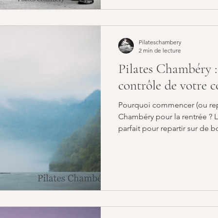
martiaux, le boxe, le ski et 
corps. En 1912 , il émigre a
Pilateschambery
2 min de lecture
Pilates Chambéry :
contrôle de votre 
Pourquoi commencer (ou repr
Chambéry pour la rentrée ? 
parfait pour repartir sur de
envie de retrouver la forme,
simplement de prendre un p
Pilates est une méthode douc
Pilates Chambéry Voici que
bienfaits que vous pouvez a
Pilates à Chambéry : Renforc
“c