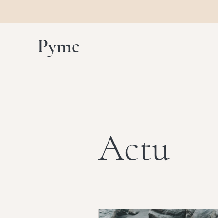
Pymc
Actu