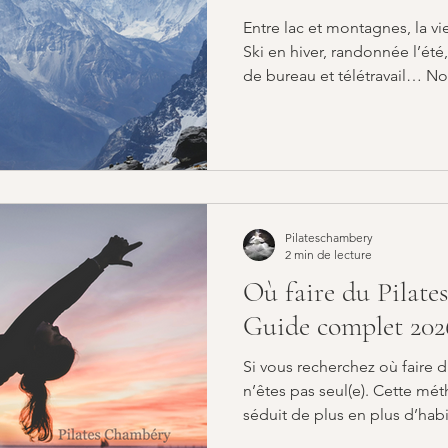
Entre lac et montagnes, la v
Ski en hiver, randonnée l’été, 
de bureau et télétravail… Not
l’année. Pilates à Chambéry 
est une méthode idéale pour
actif tout en protégeant son d
Découvrons pourquoi cette p
bénéfique pour les habitant
Savoie. 1. Un allié pour les
Pilateschambery
2 min de lecture
Où faire du Pilate
Guide complet 202
Si vous recherchez où faire 
n’êtes pas seul(e). Cette mé
séduit de plus en plus d’hab
Savoie, que ce soit pour sou