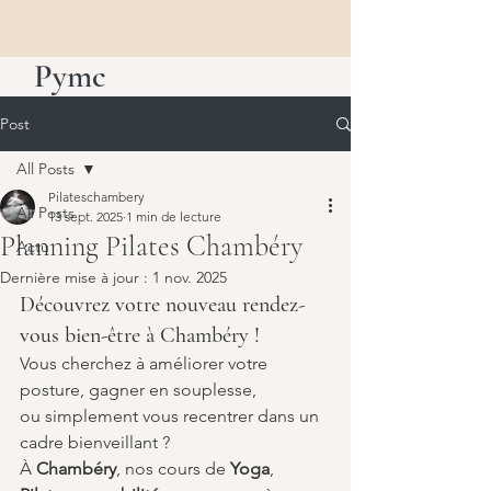
Pymc
Post
All Posts
Pilateschambery
All Posts
13 sept. 2025
1 min de lecture
Planning Pilates Chambéry
Actu
Dernière mise à jour :
1 nov. 2025
Découvrez votre nouveau rendez-
vous bien-être à Chambéry !
Vous cherchez à améliorer votre 
posture, gagner en souplesse, 
ou simplement vous recentrer dans un 
cadre bienveillant ?
À 
Chambéry
, nos cours de 
Yoga
, 