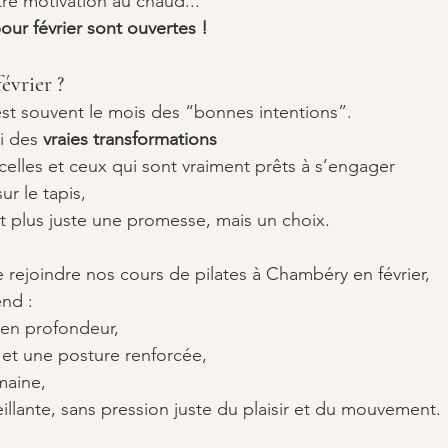
tre motivation au chaud...
pour février sont ouvertes !
évrier ?
’est souvent le mois des “bonnes intentions”.
ui des 
vraies transformations
elles et ceux qui sont vraiment prêts à s’engager 
ur le tapis,
st plus juste une promesse, mais un choix.
e rejoindre nos cours de pilates à Chambéry en février,
end :
e en profondeur,
e et une posture renforcée,
maine,
llante, sans pression juste du plaisir et du mouvement.