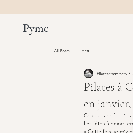
Pymc
All Posts
Actu
Pilateschambery
3 
Pilates à 
en janvier,
Chaque année, c’est
Les fêtes à peine te
« Cette fois, je m’y m