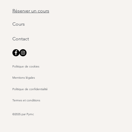
thode Pilates : Les 8
ments essentiels à maîtriser
Réserver un cours
Cours
Contact
Politique de cookies
Mentions légales
Politique de confidentialité
Termes et conditions
©2035 par Pymc