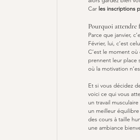
alors gardez bien vo
Car 
les inscriptions 
Pourquoi attendre f
Parce que janvier, c
Février, lui, c’est cel
C’est le moment où c
prennent leur place s
où la motivation n’e
Et si vous décidez d
voici ce qui vous att
un travail musculair
un meilleur équilibr
des cours à taille hu
une ambiance bienvei