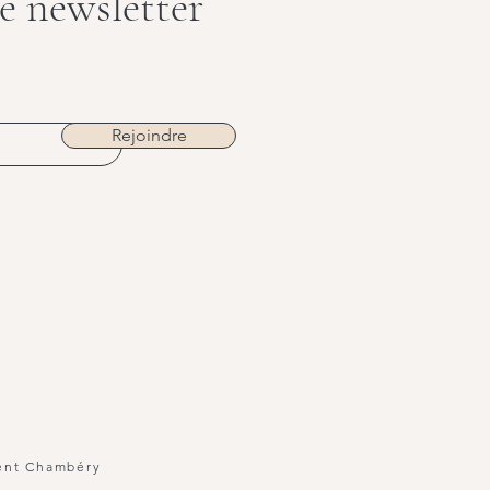
e newsletter
Pilates ou Yoga à Chambéry :
La mé
quelle activité choisir pour bien
fonde
démarrer la rentrée ?
Rejoindre
ent Chambéry