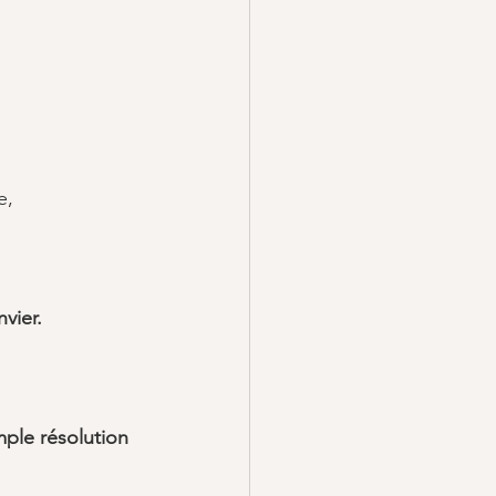
e, 
vier.
mple résolution 