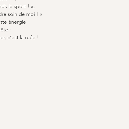
nds le sport ! »,
dre soin de moi ! »
tte énergie 
ête : 
r, c’est la ruée !